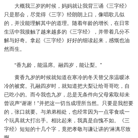
大概我三岁的时候，妈妈就让我背三诵《三字经》
只是那会，尽觉得《三字》经朗朗上口，像唱歌儿似
的，并没能理解其中的道理。随着年龄的增长，在日常
生活中我接触了越来越多的《三字经》，并带着几分不
解与好奇。拿起《三字经》好好的细读起来，感慨也油
然而生。
“香九龄，能温席。融四岁，能让梨。”
黄香九岁的时候就知道在寒冷的冬天替父亲温暧冰
冷的被窝。孔融四岁时，就知道把大梨让给哥哥吃，自
已吃小的。而今我也九岁，总是无条件向父母索取却未
曾说声“谢谢！”并把这一切当成理所当然。只要是我想要
的，张口就要。与弟弟相处，也经常因为一点零食或一
个玩具就大打出手。相比起来，我真是自愧不如。《三
字经》短短的十几个字，竟把孝敬与谦让讲的'淋漓尽致
啊。