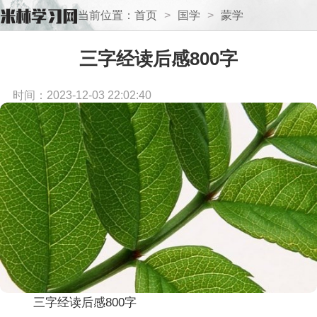
当前位置：
首页
>
国学
>
蒙学
三字经读后感800字
时间：2023-12-03 22:02:40
三字经读后感800字