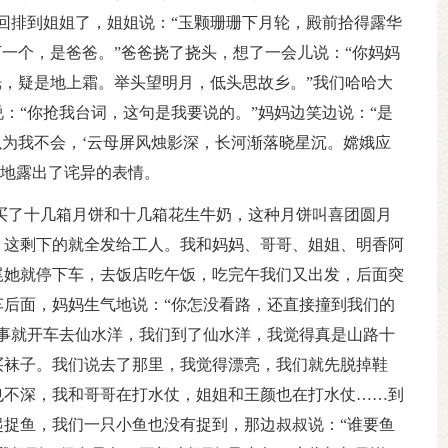
回排到姐姐了，姐姐说：“玉颗珊珊下月轮，殿前拾得露华
下一个，是爸爸。”爸爸挠了挠头，想了一会儿说：“你妈妈
光，疑是地上霜。举头望明月，低头思故乡。”我们哈哈大
：“你抢我台词，这句是我要说的。”妈妈边笑边说：“是
以为我不会，‘云母屏风烛影深，长河渐落晓星沉。嫦娥应
同地露出了诧异的表情。
买了十几箱月饼和十几箱花生牛奶，这种月饼叫喜团圆月
，这剩下的就全发给工人。我和妈妈、哥哥、姐姐、明香阿
尾她就停下车，去饭店吃午饭，吃完午我们又出发，后面突
后面，妈妈生气地说：“你怎没看路，还直接撞到我们的
事就开车去仙水洋，我们到了仙水洋，我觉得真是山路十
买袜子。我们说去了那里，我觉得漂亮，我们就先脱掉鞋
也不深，我和哥哥在打水仗，姐姐和王颜也在打水仗……到
捉鱼，我们一只小鱼也没有捉到，那边叔叔说：“谁要鱼