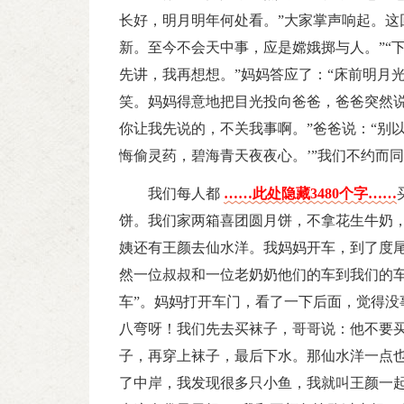
长好，明月明年何处看。”大家掌声响起。这
新。至今不会天中事，应是嫦娥掷与人。”“
先讲，我再想想。”妈妈答应了：“床前明月
笑。妈妈得意地把目光投向爸爸，爸爸突然说
你让我先说的，不关我事啊。”爸爸说：“别
悔偷灵药，碧海青天夜夜心。’”我们不约而
我们每人都
……此处隐藏3480个字……
饼。我们家两箱喜团圆月饼，不拿花生牛奶
姨还有王颜去仙水洋。我妈妈开车，到了度
然一位叔叔和一位老奶奶他们的车到我们的车
车”。妈妈打开车门，看了一下后面，觉得没
八弯呀！我们先去买袜子，哥哥说：他不要
子，再穿上袜子，最后下水。那仙水洋一点
了中岸，我发现很多只小鱼，我就叫王颜一起