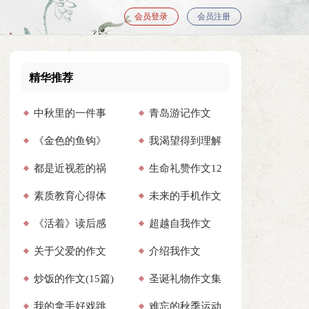
会员登录
会员注册
精华推荐
中秋里的一件事
青岛游记作文
《金色的鱼钩》
我渴望得到理解
作文
【推荐】
都是近视惹的祸
生命礼赞作文12
读后感700字（通用
作文合集15篇
素质教育心得体
未来的手机作文
作文4篇
篇
8篇）
《活着》读后感
超越自我作文
会范文汇总五篇
（精选45篇）
关于父爱的作文
介绍我作文
（精选13篇）
炒饭的作文(15篇)
圣诞礼物作文集
(15篇)
我的拿手好戏跳
难忘的秋季运动
合15篇