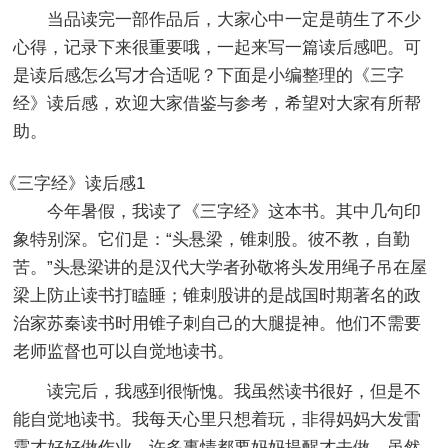
当品读完一部作品后，大家心中一定是萌生了不少
心得，记录下来很重要哦，一起来写一篇读后感吧。可
是读后感怎么写才合适呢？下面是小编整理的《三字
经》读后感，欢迎大家借鉴与参考，希望对大家有所帮
助。
《三字经》读后感1
今年暑假，我读了《三字经》这本书。其中几句印
象特别深。它们是：“头悬梁，锥刺股。彼不教，自勤
苦。”头悬梁讲的是汉代大学者孙敬将头发用绳子吊在屋
梁上防止读书打瞌睡；锥刺股讲的是战国时期著名的政
治家苏秦读书时用锥子刺自己的大腿提神。他们不需要
老师监督也可以自觉地读书。
读完后，我感到很惭愧。我虽然读书很好，但是不
能自觉地读书。我每天心里只想着玩，非得妈妈大发雷
霆才好好做作业。许多事情都要妈妈提醒才去做。虽然