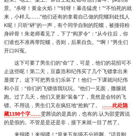
景。“杀呀！黄金火焰！”“转呀！暴击猛虎！”“不怕死的就
来，小样儿……”他们还有的拿着自己做的陀螺到处找人
K呢！只听“砰”的一声，有个同学自制的陀螺，被撞得粉
身碎骨！朱老师看见了，下了“阎罗令”：“从今往后，你
们谁也不准再带陀螺，否则，后果自负。”“啊！”男生们
开口叫冤。
这下可要了男生们的“命”了，可是，他们的花招可不
止这些呢！第二天，豆森浩和纪伟买了几个飞镖拿出来
显摆了。这下可把男生们乐坏了！他们一下课就问纪伟
和小豆：“你们的飞镖借我玩玩。”他们一见面，撒腿就
跑。过了几天，他们又更新“装备”了，竟然是会转的飞
镖。不用说，男生们又在疯狂地“抢购”了。
……此处隐
藏1198个字……
雯茜说的是真的，也有的.认为邵雯茜说
的是假的。不管是是还是非，接下来就一目了然了。
来报喽！来报喽！“原来五年级不分班啊。”话音刚