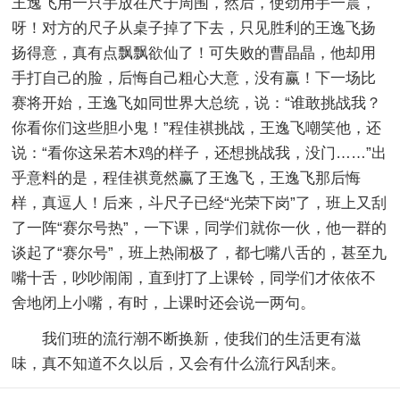
王逸飞用一只手放在尺子周围，然后，使劲用手一震，
呀！对方的尺子从桌子掉了下去，只见胜利的王逸飞扬
扬得意，真有点飘飘欲仙了！可失败的曹晶晶，他却用
手打自己的脸，后悔自己粗心大意，没有赢！下一场比
赛将开始，王逸飞如同世界大总统，说：“谁敢挑战我？
你看你们这些胆小鬼！”程佳祺挑战，王逸飞嘲笑他，还
说：“看你这呆若木鸡的样子，还想挑战我，没门……”出
乎意料的是，程佳祺竟然赢了王逸飞，王逸飞那后悔
样，真逗人！后来，斗尺子已经“光荣下岗”了，班上又刮
了一阵“赛尔号热”，一下课，同学们就你一伙，他一群的
谈起了“赛尔号”，班上热闹极了，都七嘴八舌的，甚至九
嘴十舌，吵吵闹闹，直到打了上课铃，同学们才依依不
舍地闭上小嘴，有时，上课时还会说一两句。
我们班的流行潮不断换新，使我们的生活更有滋
味，真不知道不久以后，又会有什么流行风刮来。