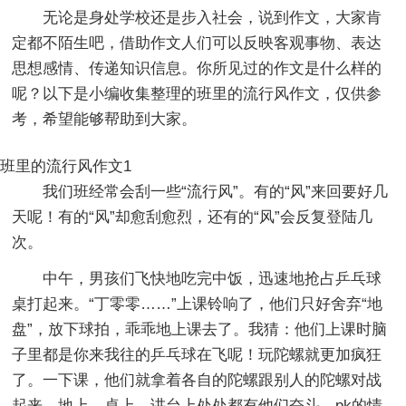
无论是身处学校还是步入社会，说到作文，大家肯
定都不陌生吧，借助作文人们可以反映客观事物、表达
思想感情、传递知识信息。你所见过的作文是什么样的
呢？以下是小编收集整理的班里的流行风作文，仅供参
考，希望能够帮助到大家。
班里的流行风作文1
我们班经常会刮一些“流行风”。有的“风”来回要好几
天呢！有的“风”却愈刮愈烈，还有的“风”会反复登陆几
次。
中午，男孩们飞快地吃完中饭，迅速地抢占乒乓球
桌打起来。“丁零零……”上课铃响了，他们只好舍弃“地
盘”，放下球拍，乖乖地上课去了。我猜：他们上课时脑
子里都是你来我往的乒乓球在飞呢！玩陀螺就更加疯狂
了。一下课，他们就拿着各自的陀螺跟别人的陀螺对战
起来。地上、桌上、讲台上处处都有他们奋斗、pk的情