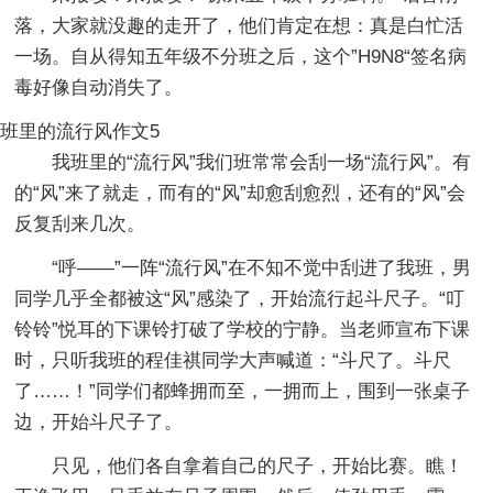
落，大家就没趣的走开了，他们肯定在想：真是白忙活
一场。自从得知五年级不分班之后，这个”H9N8“签名病
毒好像自动消失了。
班里的流行风作文5
我班里的“流行风”我们班常常会刮一场“流行风”。有
的“风”来了就走，而有的“风”却愈刮愈烈，还有的“风”会
反复刮来几次。
“呼——”一阵“流行风”在不知不觉中刮进了我班，男
同学几乎全都被这“风”感染了，开始流行起斗尺子。“叮
铃铃”悦耳的下课铃打破了学校的宁静。当老师宣布下课
时，只听我班的程佳祺同学大声喊道：“斗尺了。斗尺
了……！”同学们都蜂拥而至，一拥而上，围到一张桌子
边，开始斗尺子了。
只见，他们各自拿着自己的尺子，开始比赛。瞧！