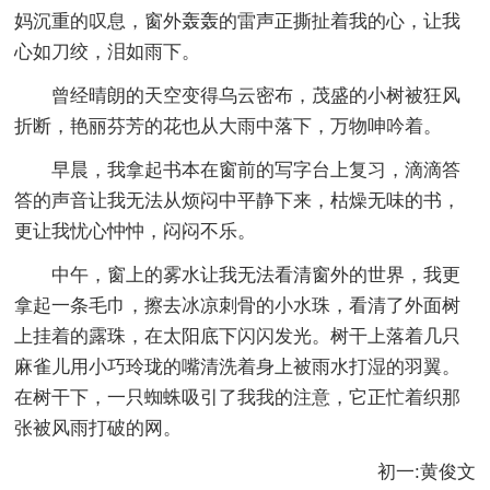
妈沉重的叹息，窗外轰轰的雷声正撕扯着我的心，让我
心如刀绞，泪如雨下。
曾经晴朗的天空变得乌云密布，茂盛的小树被狂风
折断，艳丽芬芳的花也从大雨中落下，万物呻吟着。
早晨，我拿起书本在窗前的写字台上复习，滴滴答
答的声音让我无法从烦闷中平静下来，枯燥无味的书，
更让我忧心忡忡，闷闷不乐。
中午，窗上的雾水让我无法看清窗外的世界，我更
拿起一条毛巾，擦去冰凉刺骨的小水珠，看清了外面树
上挂着的露珠，在太阳底下闪闪发光。树干上落着几只
麻雀儿用小巧玲珑的嘴清洗着身上被雨水打湿的羽翼。
在树干下，一只蜘蛛吸引了我我的注意，它正忙着织那
张被风雨打破的网。
初一:黄俊文