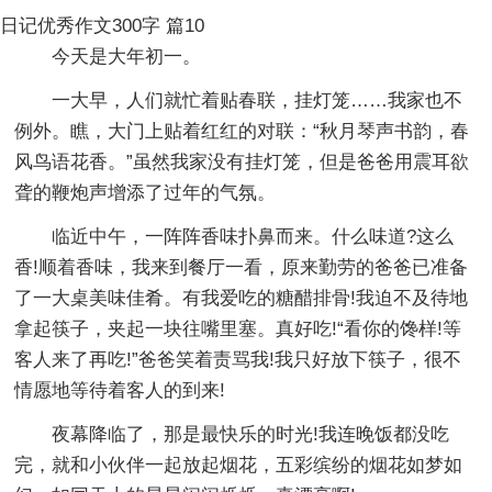
日记优秀作文300字 篇10
今天是大年初一。
一大早，人们就忙着贴春联，挂灯笼……我家也不
例外。瞧，大门上贴着红红的对联：“秋月琴声书韵，春
风鸟语花香。”虽然我家没有挂灯笼，但是爸爸用震耳欲
聋的鞭炮声增添了过年的气氛。
临近中午，一阵阵香味扑鼻而来。什么味道?这么
香!顺着香味，我来到餐厅一看，原来勤劳的爸爸已准备
了一大桌美味佳肴。有我爱吃的糖醋排骨!我迫不及待地
拿起筷子，夹起一块往嘴里塞。真好吃!“看你的馋样!等
客人来了再吃!”爸爸笑着责骂我!我只好放下筷子，很不
情愿地等待着客人的到来!
夜幕降临了，那是最快乐的时光!我连晚饭都没吃
完，就和小伙伴一起放起烟花，五彩缤纷的烟花如梦如