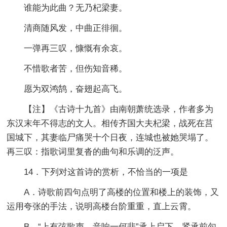
谁能为此曲？无乃杞梁妻。
清商随风发，中曲正徘徊。
一弹再三叹，慷慨有余哀。
不惜歌者苦，但伤知音稀。
愿为双鸿鹄，奋翅起高飞。
【注】《古诗十九首》由南朝萧统选录，作者多为
东汉末年不得志的文人。相传齐国大夫杞梁，战死在莒
国城下，其妻临尸痛哭十个日夜，连城也被她哭塌了。
再三叹：指歌词里复沓的曲句和乐调的泛声。
14．下列对这首诗的赏析，不恰当的一项是
A．诗歌前四句点明了高楼的位置和楼上的装饰，又
运用夸张的手法，说明高楼台阶重重，直上云霄。
B．“上有弦歌声，音响一何悲”承上启下，紧承前句