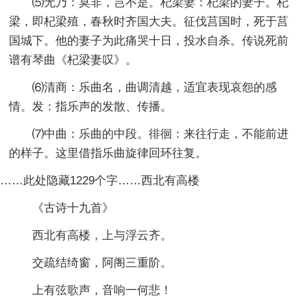
⑸无乃：莫非，岂不是。杞梁妻：杞梁的妻子。杞
梁，即杞梁殖，春秋时齐国大夫。征伐莒国时，死于莒
国城下。他的妻子为此痛哭十日，投水自杀。传说死前
谱有琴曲《杞梁妻叹》。
⑹清商：乐曲名，曲调清越，适宜表现哀怨的感
情。发：指乐声的发散、传播。
⑺中曲：乐曲的中段。徘徊：来往行走，不能前进
的样子。这里借指乐曲旋律回环往复。
……此处隐藏1229个字……西北有高楼
《古诗十九首》
西北有高楼，上与浮云齐。
交疏结绮窗，阿阁三重阶。
上有弦歌声，音响一何悲！