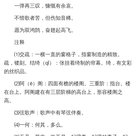
一弹再三叹，慷慨有余哀。
不惜歌者苦，但伤知音稀。
愿为双鸿鹄，奋翅起高飞。
注释
⑴交疏：一横一直的窗格子，指窗制造的精致。
疏，镂刻。结绮（qǐ）：张挂着绮制的帘幕。绮，有文彩
的丝织品。
⑵阿（ē）阁：四面有檐的楼阁。三重阶：指台。楼
在台上。阿阁建在有三层阶梯的高台上，形容楼阁之
高。
⑶弦歌声：歌声中有琴弦伴奏。
⑷一何：何其，多么。