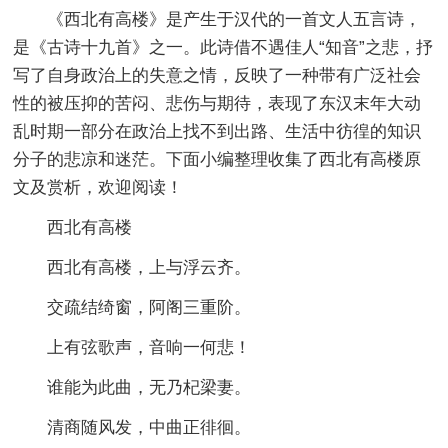
《西北有高楼》是产生于汉代的一首文人五言诗，
是《古诗十九首》之一。此诗借不遇佳人“知音”之悲，抒
写了自身政治上的失意之情，反映了一种带有广泛社会
性的被压抑的苦闷、悲伤与期待，表现了东汉末年大动
乱时期一部分在政治上找不到出路、生活中彷徨的知识
分子的悲凉和迷茫。下面小编整理收集了西北有高楼原
文及赏析，欢迎阅读！
西北有高楼
西北有高楼，上与浮云齐。
交疏结绮窗，阿阁三重阶。
上有弦歌声，音响一何悲！
谁能为此曲，无乃杞梁妻。
清商随风发，中曲正徘徊。