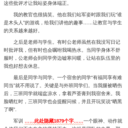
这些批评才让我站姿身体端正。
我的教官也很搞笑。他在我们站军姿时跟我们玩“谁
是木头人”的游戏，给我们讲他的趣事……让教官与学生
的关系越来越好。
之后是老师与学生。有时公老师虽然在我没写日记
时批评我，但有时也会嘱咐我喝热水。当同学身体不舒
服时，公老师会到同学旁边嘘寒问暖，让站在队伍里的
我也好想去休息。
最后是同学与同学。一个宿舍的同学“有福同享有难
同当”就不用说了。关键是与外班同学们。当我腿被晒伤
后，三班同学就端盆凉水，拿着芦荟膏到我宿舍来。我
脸晒红时，三班同学也会提醒问候，并且开玩笑说“晒黑
了啊”.
军训
……此处隐藏1879个字……
一个眼神、动作就