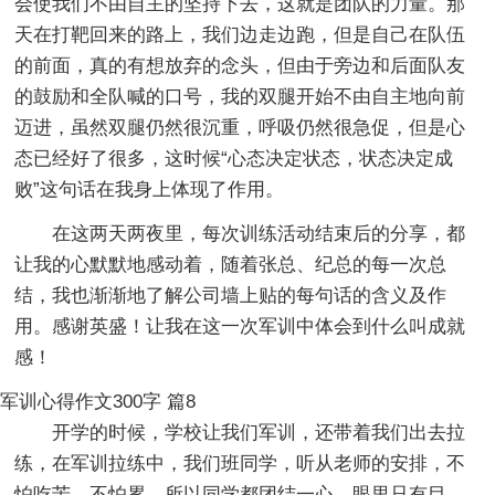
会使我们不由自主的坚持下去，这就是团队的力量。那
天在打靶回来的路上，我们边走边跑，但是自己在队伍
的前面，真的有想放弃的念头，但由于旁边和后面队友
的鼓励和全队喊的口号，我的双腿开始不由自主地向前
迈进，虽然双腿仍然很沉重，呼吸仍然很急促，但是心
态已经好了很多，这时候“心态决定状态，状态决定成
败”这句话在我身上体现了作用。
在这两天两夜里，每次训练活动结束后的分享，都
让我的心默默地感动着，随着张总、纪总的每一次总
结，我也渐渐地了解公司墙上贴的每句话的含义及作
用。感谢英盛！让我在这一次军训中体会到什么叫成就
感！
军训心得作文300字 篇8
开学的时候，学校让我们军训，还带着我们出去拉
练，在军训拉练中，我们班同学，听从老师的安排，不
怕吃苦，不怕累，所以同学都团结一心，眼里只有目